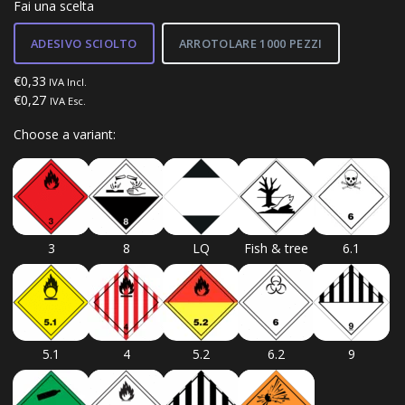
Fai una scelta
ADESIVO SCIOLTO
ARROTOLARE 1000 PEZZI
€0,33
IVA Incl.
€0,27
IVA Esc.
Choose a variant:
3
8
LQ
Fish & tree
6.1
5.1
4
5.2
6.2
9