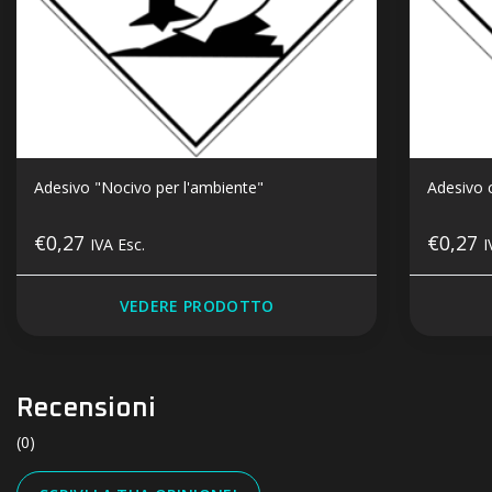
Adesivo "Nocivo per l'ambiente"
Adesivo c
€0,27
€0,27
IVA Esc.
I
VEDERE PRODOTTO
Recensioni
(0)