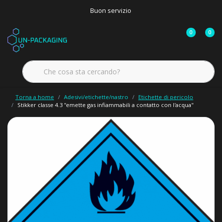
Buon servizio
0
0
Torna a home
Adesivi/etichette/nastro
Etichette di pericolo
Stikker classe 4.3 ''emette gas infiammabili a contatto con l'acqua''