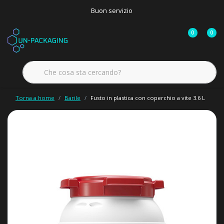
Buon servizio
0
0
Torna a home
Barile
Fusto in plastica con coperchio a vite 3.6 L