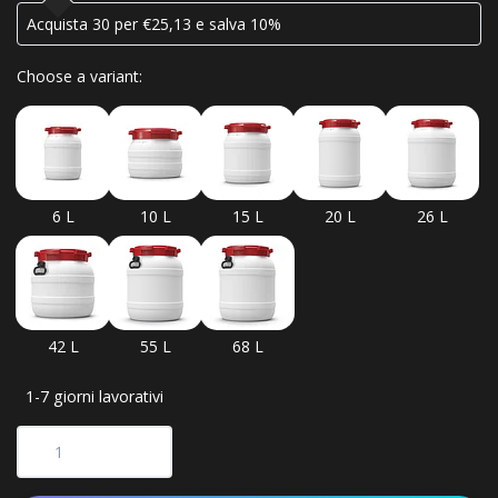
Acquista 30 per €25,13 e salva 10%
Choose a variant:
6 L
10 L
15 L
20 L
26 L
42 L
55 L
68 L
1-7 giorni lavorativi