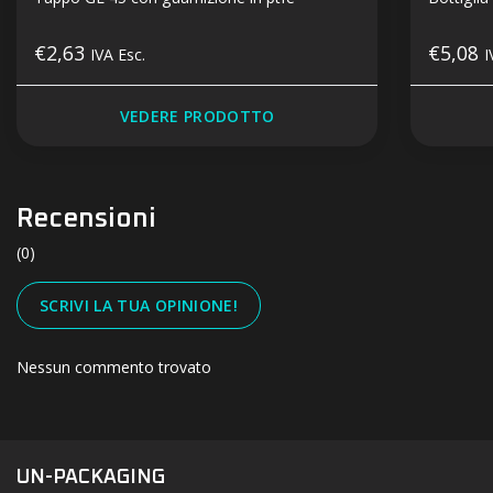
€2,63
€5,08
IVA Esc.
I
VEDERE PRODOTTO
Recensioni
(0)
SCRIVI LA TUA OPINIONE!
Nessun commento trovato
#UN-PACKAGING
FACEBOOK
INSTAGRAM
UN-PACKAGING