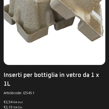
Inserti per bottiglia in vetro da 1 x
1L
Articlecode:
IZS45.1
€2,54
IVA Incl.
€2,10
IVA Esc.