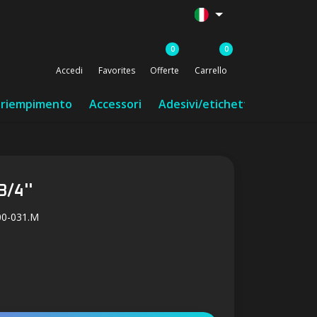
0
0
Accedi
Favorites
Offerte
Carrello
i riempimento
Accessori
Adesivi/etichette/nastro
3/4''
00-031.M