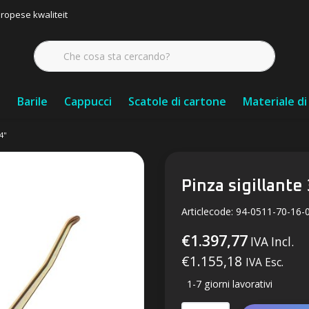
ropese kwaliteit
i
Barile
Cappucci
Scatole di cartone
Materiale d
''
Pinza sigillante 
Articlecode:
94-0511-70-16-
€1.397,77
IVA Incl.
€1.155,18
IVA Esc.
1-7 giorni lavorativi