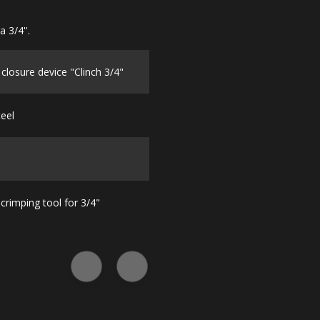
a 3/4''.
 closure device "Clinch 3/4"
teel
crimping tool for 3/4"