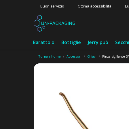
Buon servizio
Ottima accessibilità
Eu
Barattolo
Bottiglie
Jerry può
Secch
Torna a home
Accessori
Chiavi
Pinza sigillante 3/4