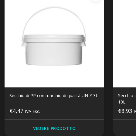
Secchio di PP con marchio di qualità UN-Y 3L
Secchio 
10L
€4,47
€8,93
IVA Esc.
I
VEDERE PRODOTTO