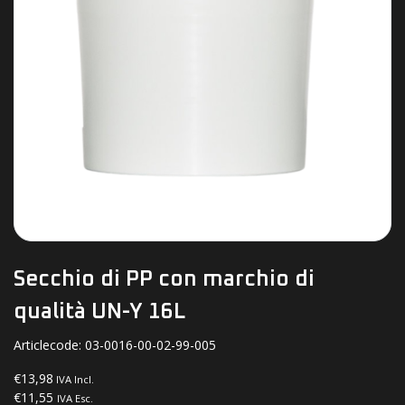
Secchio di PP con marchio di
qualità UN-Y 16L
Articlecode:
03-0016-00-02-99-005
€13,98
IVA Incl.
€11,55
IVA Esc.