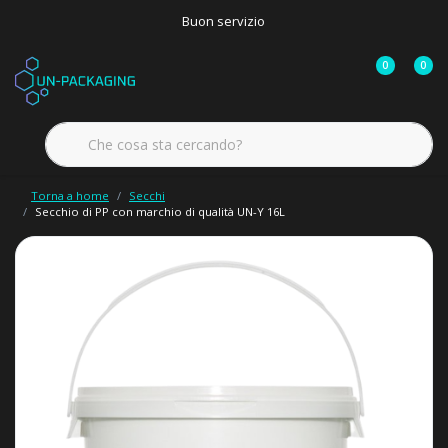
Buon servizio
0
0
Torna a home
Secchi
Secchio di PP con marchio di qualità UN-Y 16L