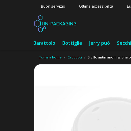
Buon servizio
Ottima accessibilità
Eu
Barattolo
Bottiglie
Jerry può
Secch
Torna a home
Cappucci
Sigillo antimanomissione 