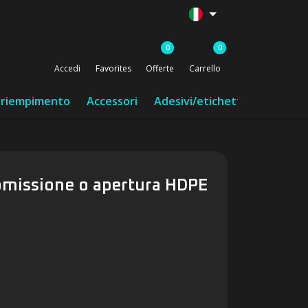
0
0
Accedi
Favorites
Offerte
Carrello
i riempimento
Accessori
Adesivi/etichette/nastro
omissione o apertura HDPE