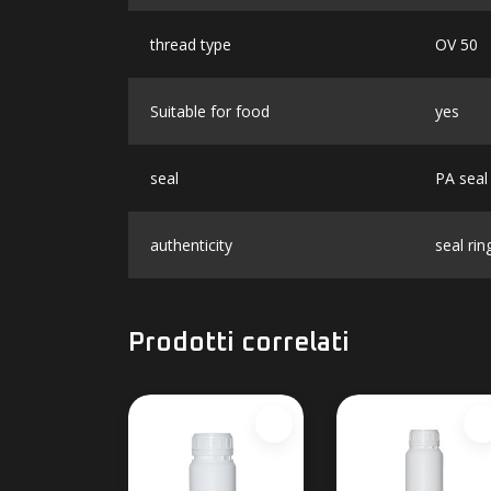
thread type
OV 50
Suitable for food
yes
seal
PA seal
authenticity
seal rin
Prodotti correlati