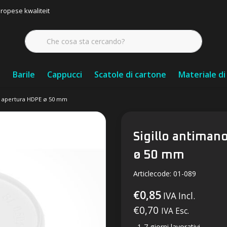
ropese kwaliteit
i
Barile
Cappucci
Scatole di cartone
Materiale d
o apertura HDPE ø 50 mm
Sigillo antiman
ø 50 mm
Articlecode:
01-089
€0,85
IVA Incl.
€0,70
IVA Esc.
1-7 giorni lavorativi