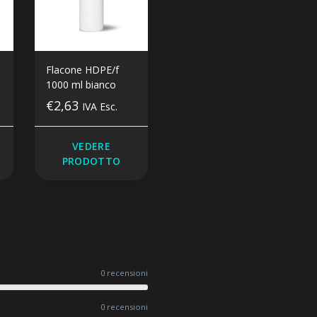
Flacone HDPE/f
Flacone HDPE/f
1000 ml bianco
1000 ml naturel
€2,63
€2,63
IVA Esc.
IVA Esc.
VEDERE
VEDERE
PRODOTTO
PRODOTTO
0 recensioni
0 recensioni