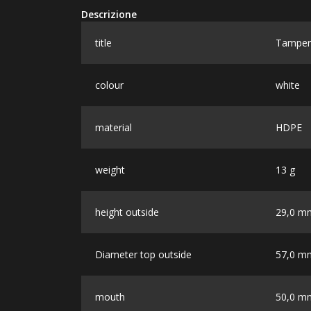
Descrizione
title
Tamper-
colour
white
material
HDPE
weight
13 g
height outside
29,0 m
Diameter top outside
57,0 m
mouth
50,0 m