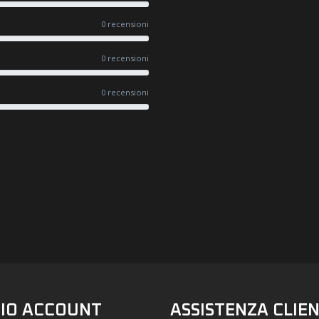
0 recensioni
0 recensioni
0 recensioni
#UN-PACKAGING
FACEBOOK
INSTAGRAM
MIO ACCOUNT
ASSISTENZA CLIEN