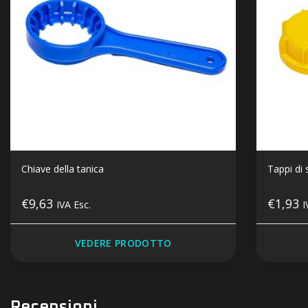
Chiave della tanica
Tappi di
€9,63
€1,93
IVA Esc.
I
VEDERE PRODOTTO
Recensioni