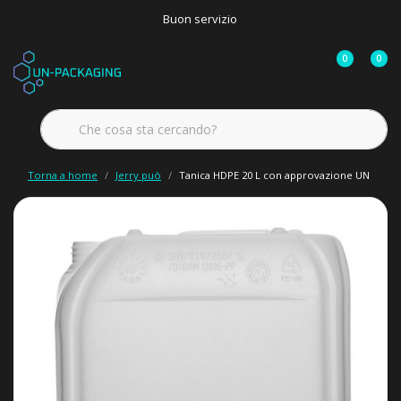
Buon servizio
0
0
Torna a home
Jerry può
Tanica HDPE 20 L con approvazione UN