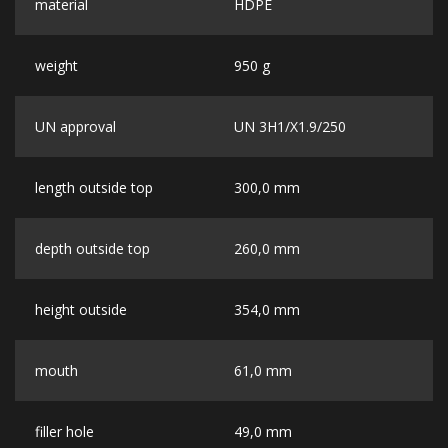
material
HDPE
weight
950 g
UN approval
UN 3H1/X1.9/250
length outside top
300,0 mm
depth outside top
260,0 mm
height outside
354,0 mm
mouth
61,0 mm
filler hole
49,0 mm