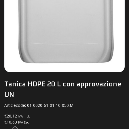
Tanica HDPE 20 L con approvazione
UN
Articlecode:
01-0020-61-01-10-050.M
€20,12
IVA Incl.
€16,63
IVA Esc.