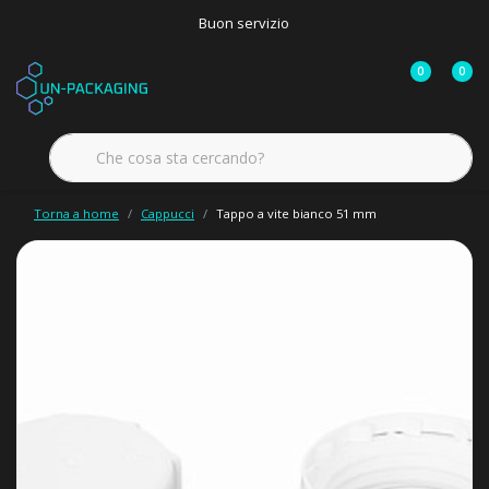
Buon servizio
0
0
Torna a home
Cappucci
Tappo a vite bianco 51 mm