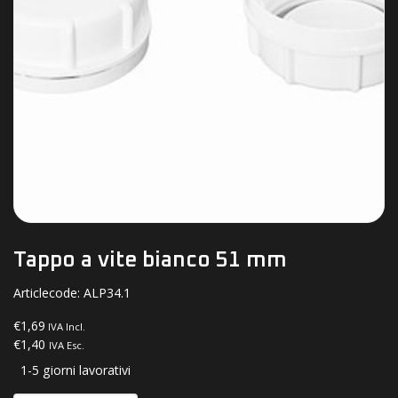
Tappo a vite bianco 51 mm
Articlecode:
ALP34.1
€1,69
IVA Incl.
€1,40
IVA Esc.
1-5 giorni lavorativi