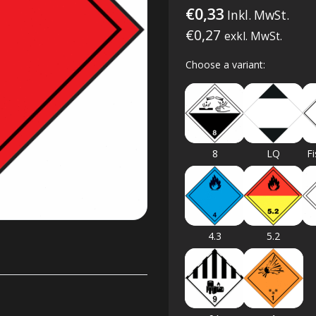
€0,33
Inkl. MwSt.
€0,27
exkl. MwSt.
Choose a variant:
8
LQ
Fi
4.3
5.2