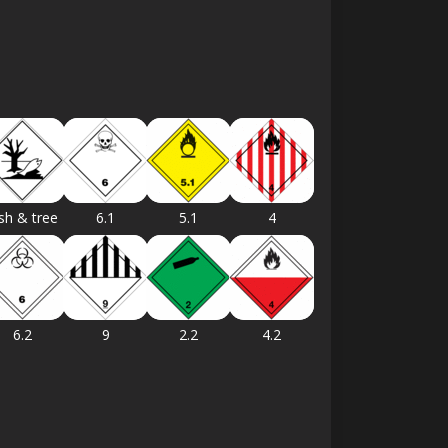
sh & tree
6.1
5.1
4
6.2
9
2.2
4.2