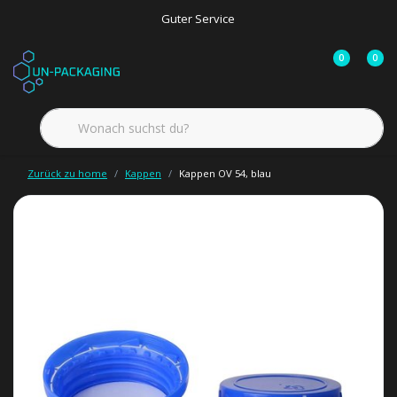
Guter Service
0
0
Zurück zu home
Kappen
Kappen OV 54, blau