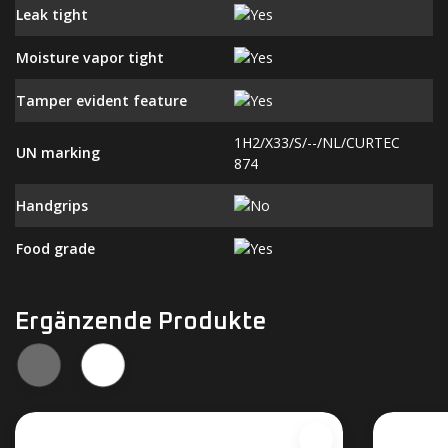
Leak tight
Moisture vapor tight
Tamper evident feature
1H2/X33/S/--/NL/CURTEC
UN marking
874
Handgrips
Food grade
Ergänzende Produkte