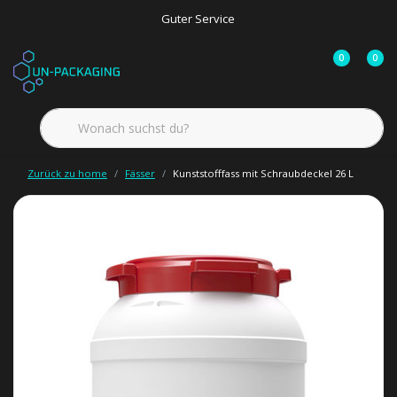
Guter Service
0
0
Zurück zu home
Fässer
Kunststofffass mit Schraubdeckel 26 L