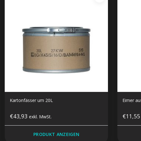
Kartonfässer um 20L
Eimer au
€43,93
€11,5
exkl. MwSt.
PRODUKT ANZEIGEN