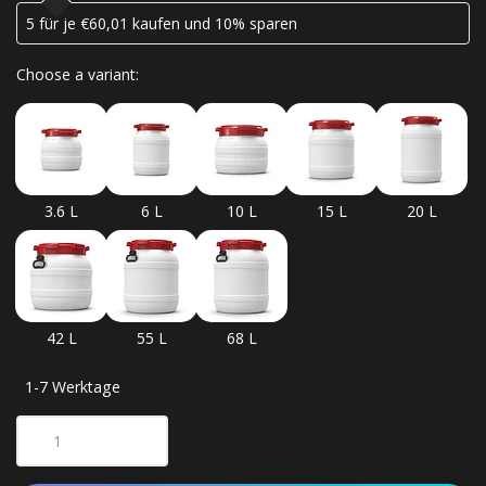
5 für je €60,01 kaufen und 10% sparen
Choose a variant:
3.6 L
6 L
10 L
15 L
20 L
42 L
55 L
68 L
1-7 Werktage