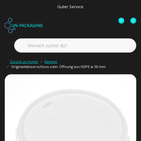
Guter Service
0
0
Zurück zu home
Kappen
Originalitätsverschluss oder Öffnung aus HDPE ø 50 mm