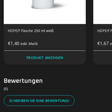
HDPE/f Flasche 250 ml weiß
HDPE/f F
€1,40
€1,67
exkl. MwSt.
e
PRODUKT ANZEIGEN
Bewertungen
(0)
SCHREIBEN SIE EINE BEWERTUNG!