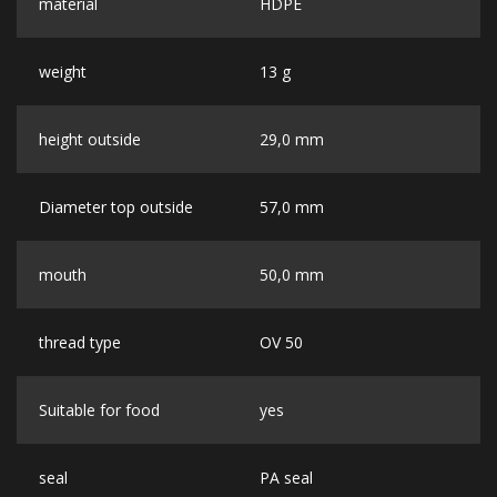
material
HDPE
weight
13 g
height outside
29,0 mm
Diameter top outside
57,0 mm
mouth
50,0 mm
thread type
OV 50
Suitable for food
yes
seal
PA seal