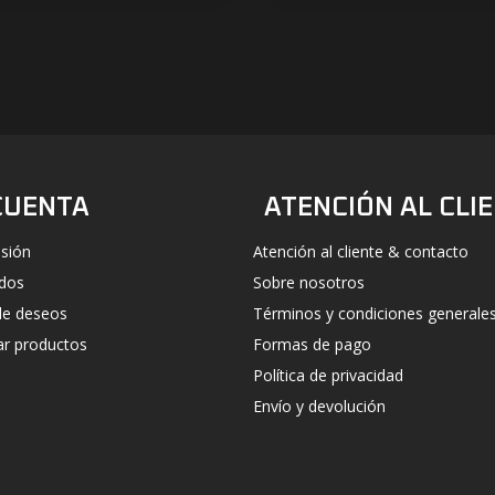
#UN-PACKAGING
FACEBOOK
INSTAGRAM
CUENTA
ATENCIÓN AL CLI
esión
Atención al cliente & contacto
idos
Sobre nosotros
 de deseos
Términos y condiciones generale
r productos
Formas de pago
Política de privacidad
Envío y devolución