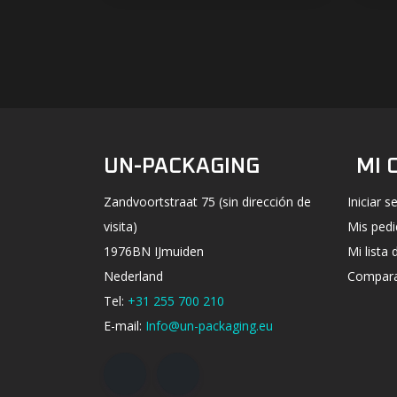
UN-PACKAGING
MI 
Zandvoortstraat 75 (sin dirección de
Iniciar s
visita)
Mis ped
1976BN IJmuiden
Mi lista
Nederland
Compara
Tel:
+31 255 700 210
E-mail:
Info@un-packaging.eu