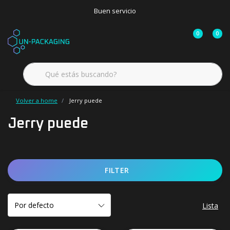
Buen servicio
0
0
Volver a home
Jerry puede
Jerry puede
FILTER
Lista