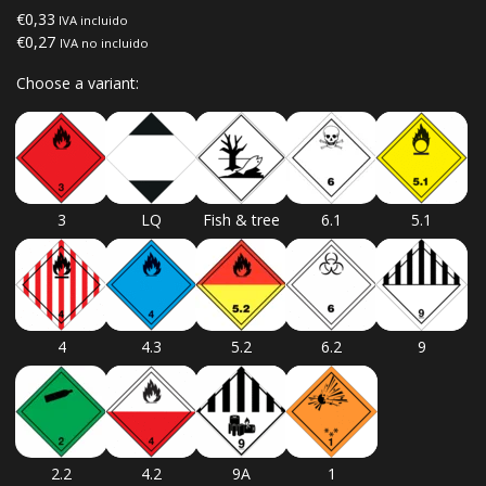
€0,33
IVA incluido
€0,27
IVA no incluido
Choose a variant:
3
LQ
Fish & tree
6.1
5.1
4
4.3
5.2
6.2
9
2.2
4.2
9A
1