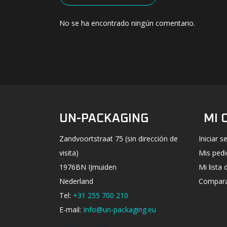
No se ha encontrado ningún comentario.
UN-PACKAGING
MI 
Zandvoortstraat 75 (sin dirección de
Iniciar s
visita)
Mis ped
1976BN IJmuiden
Mi lista
Nederland
Compara
Tel:
+31 255 700 210
E-mail:
Info@un-packaging.eu