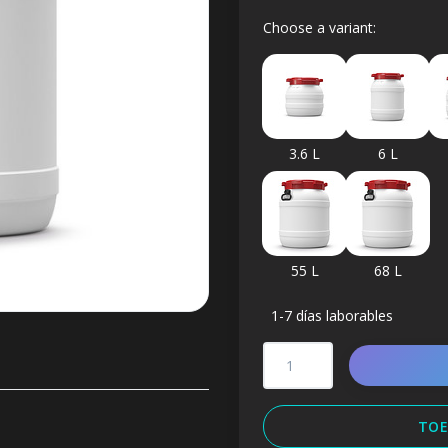
Choose a variant:
3.6 L
6 L
55 L
68 L
1-7 días laborables
TOE