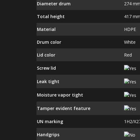
Diameter drum
274 m
Total height
417 m
Material
HDPE
Drum color
White
Lid color
Red
Screw lid
Leak tight
Moisture vapor tight
Tamper evident feature
UN marking
1H2/X2
Handgrips