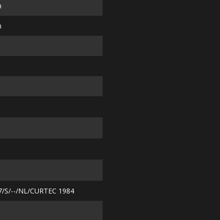
m
m
7/S/--/NL/CURTEC 1984