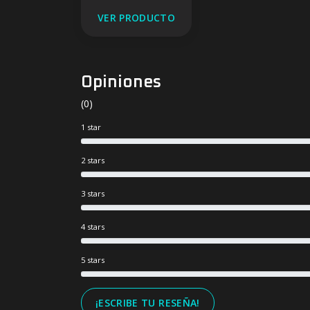
VER PRODUCTO
Opiniones
(0)
1 star
2 stars
3 stars
4 stars
5 stars
¡ESCRIBE TU RESEÑA!