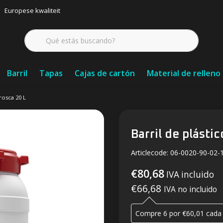
Europese kwaliteit
Barril
Tapas
Cajas de cartón
Material de relleno
rosca 20 L
Barril de plásti
Articlecode:
06-0020-90-02-
€80,68
IVA incluido
€66,68
IVA no incluido
Compre 6 por €60,01 cada