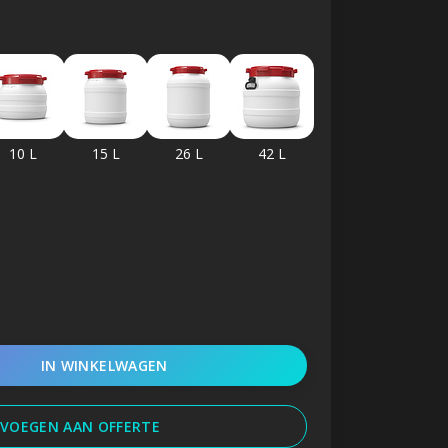
10 L
15 L
26 L
42 L
IN WINKELWAGEN
VOEGEN AAN OFFERTE