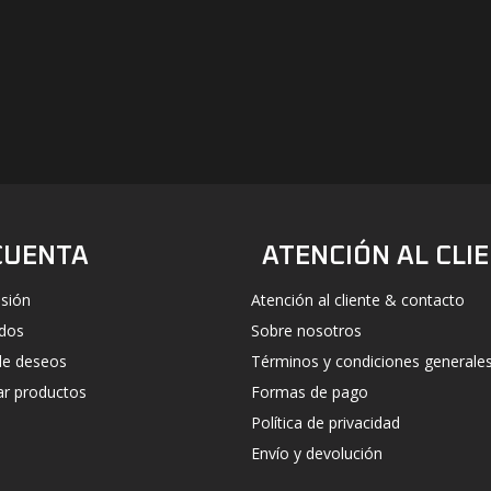
#UN-PACKAGING
FACEBOOK
INSTAGRAM
CUENTA
ATENCIÓN AL CLI
esión
Atención al cliente & contacto
idos
Sobre nosotros
 de deseos
Términos y condiciones generale
r productos
Formas de pago
Política de privacidad
Envío y devolución