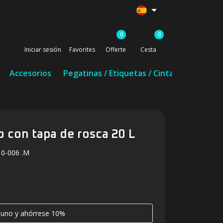
0
0
Iniciar sesión
Favorites
Offerte
Cesta
Accesorios
Pegatinas / Etiquetas / Cinta
co con tapa de rosca 20 L
10-006 .M
 uno y ahórrese 10%