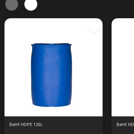
Barril HDPE 120L
Barril H