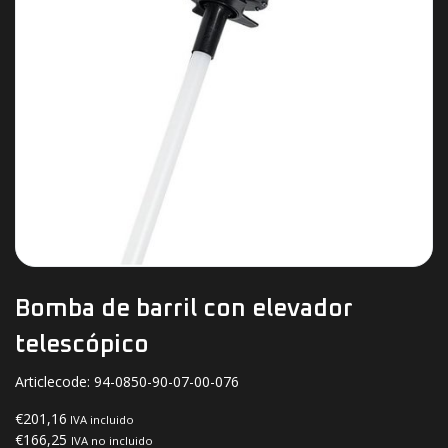
Bomba de barril con elevador
telescópico
Articlecode:
94-0850-90-07-00-076
€201,16
IVA incluido
€166,25
IVA no incluido