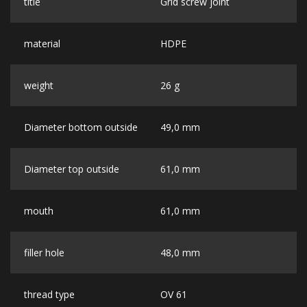
title
Grid screw joint
material
HDPE
weight
26 g
Diameter bottom outside
49,0 mm
Diameter top outside
61,0 mm
mouth
61,0 mm
filler hole
48,0 mm
thread type
OV 61