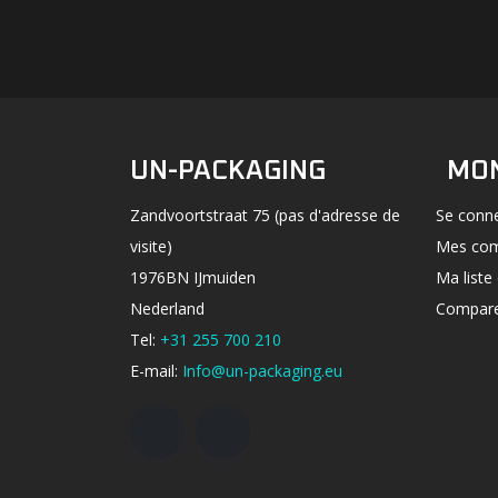
UN-PACKAGING
MO
Zandvoortstraat 75 (pas d'adresse de
Se conn
visite)
Mes co
1976BN IJmuiden
Ma liste
Nederland
Comparer
Tel:
+31 255 700 210
E-mail:
Info@un-packaging.eu