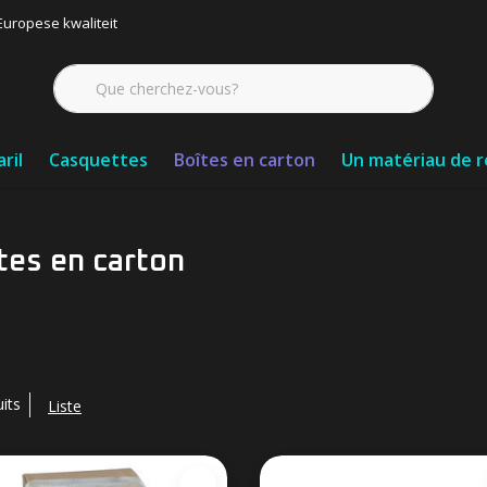
Europese kwaliteit
aril
Casquettes
Boîtes en carton
Un matériau de 
tes en carton
its
Liste