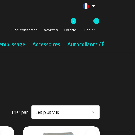
0
0
Se connecter
Favorites
Offerte
Panier
remplissage
Accessoires
Autocollants / Étiquettes / 
Trier par