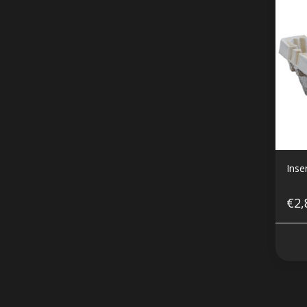
Inse
€2