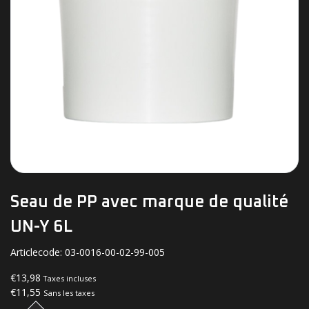
Seau de PP avec marque de qualité
UN-Y 6L
Articlecode:
03-0016-00-02-99-005
€13,98
Taxes incluses
€11,55
Sans les taxes