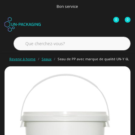
Bon service
0
0
Revenir à home
Seaux
Seau de PP avec marque de qualité UN-Y 6L