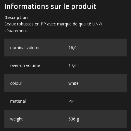
Informations sur le produit
Description
Seaux robustes en PP avec marque de qualité UN-Y.
séparément.
nominal volume
16,0 l
overrun volume
17,6 l
colour
white
material
PP
weight
536 g