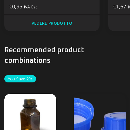
€0,95
€1,67
IVA Esc.
I
VEDERE PRODOTTO
Recommended product
combinations
You Save 2%