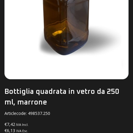
Bottiglia quadrata in vetro da 250
ml, marrone
Articlecode:
498537.250
€7,42
IVA Incl.
€6,13
IVA Esc.