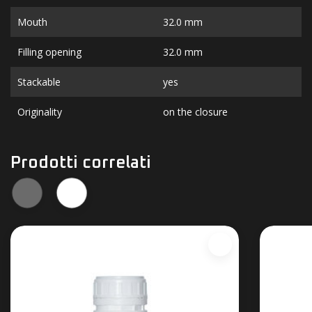
Mouth
32.0 mm
Filling opening
32.0 mm
Stackable
yes
Originality
on the closure
Prodotti correlati