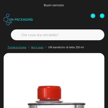
Buon servizio
0
0
Torna a home
Jerry può
UN-barattolo di latta 250 ml