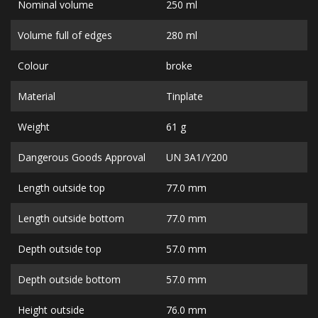
Nominal volume
250 ml
Volume full of edges
280 ml
Colour
broke
Material
Tinplate
Weight
61 g
Dangerous Goods Approval
UN 3A1/Y200
Length outside top
77.0 mm
Length outside bottom
77.0 mm
Depth outside top
57.0 mm
Depth outside bottom
57.0 mm
Height outside
76.0 mm