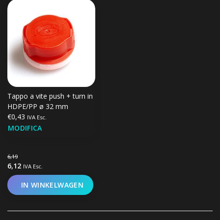
Tappo a vite push + turn in
HDPE/PP ø 32 mm
€0,43
IVA Esc.
MODIFICA
6,19
6,12
IVA Esc.
IN WINKELWAGEN