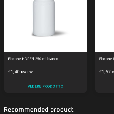
Flacone HDPE/f 250 ml bianco
Flacone 
€1,40
€1,67
IVA Esc.
I
VEDERE PRODOTTO
Recommended product