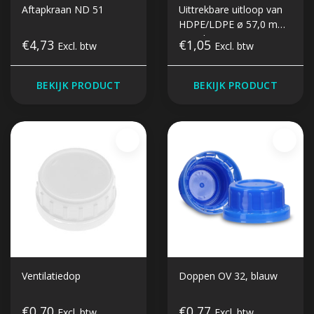
Aftapkraan ND 51
Uittrekbare uitloop van
HDPE/LDPE ø 57,0 mm
monding
€4,73
€1,05
Excl. btw
Excl. btw
BEKIJK PRODUCT
BEKIJK PRODUCT
Ventilatiedop
Doppen OV 32, blauw
€0,70
€0,77
Excl. btw
Excl. btw