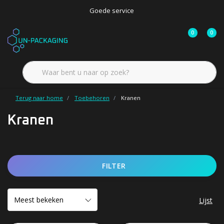
Goede service
0
0
Terug naar home
Toebehoren
Kranen
Kranen
FILTER
Lijst