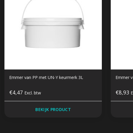
Emmer van PP met UN-Y keurmerk 3L
Emmer v
€4,47
€8,93
Excl. btw
E
BEKIJK PRODUCT