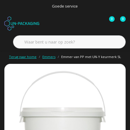
Goede service
0
0
Terug naar home
Emmers
Emmer van PP met UN-Y keurmerk 5L