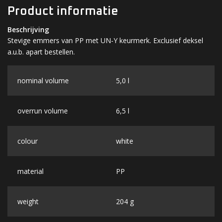
Product informatie
Beschrijving
Stevige emmers van PP met UN-Y keurmerk. Exclusief deksel
a.u.b. apart bestellen.
nominal volume
5,0 l
overrun volume
6,5 l
colour
white
material
PP
weight
204 g