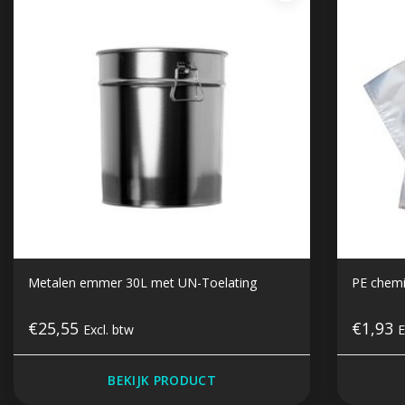
Metalen emmer 30L met UN-Toelating
PE chemi
€25,55
€1,93
Excl. btw
E
BEKIJK PRODUCT