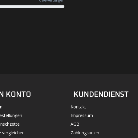
0 bewertungen
#UN-PACKAGING
FACEBOOK
INSTAGRAM
N KONTO
KUNDENDIENST
n
Kontakt
estellungen
Impressum
nschzettel
AGB
 vergleichen
Zahlungsarten