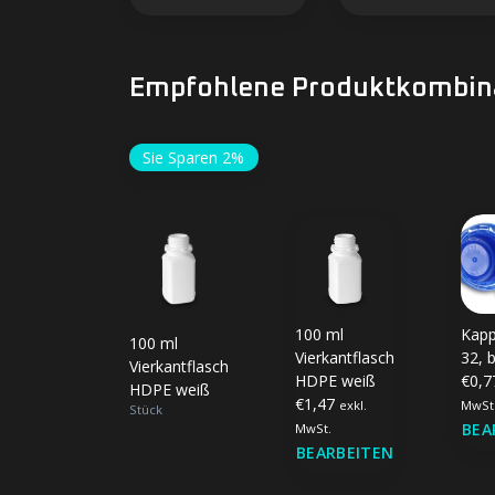
Empfohlene Produktkombin
Sie Sparen 2%
100 ml
Kap
100 ml
Vierkantflaschen
32, 
Vierkantflaschen
HDPE weiß
€0,
HDPE weiß
€1,47
exkl.
MwSt
Stück
BEA
MwSt.
BEARBEITEN