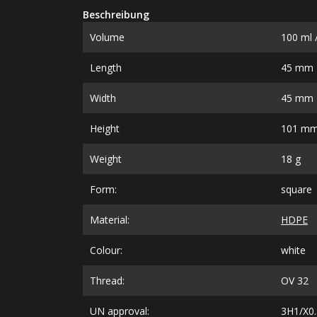
Beschreibung
Volume
100 ml /
Length
45 mm
Width
45 mm
Height
101 m
Weight
18 g
Form:
square
Material:
HDPE
Colour:
white
Thread:
OV 32
UN approval:
3H1/X0.