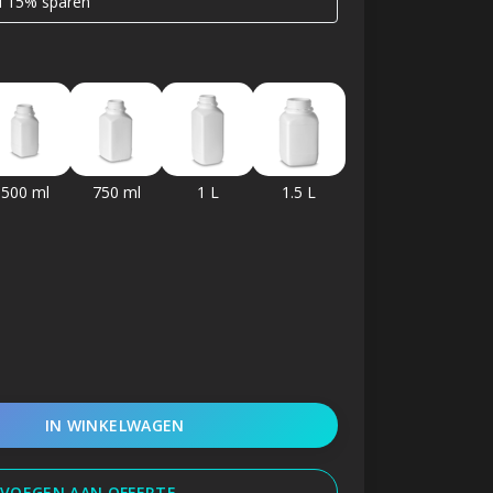
nd 15% sparen
500 ml
750 ml
1 L
1.5 L
IN WINKELWAGEN
VOEGEN AAN OFFERTE