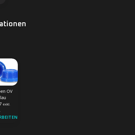
ationen
pen OV
blau
77
exkl.
.
RBEITEN