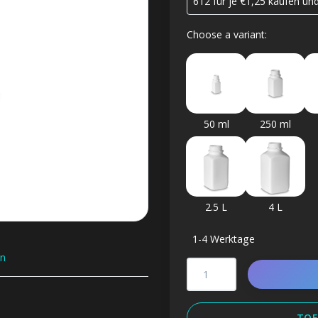
612 für je €1,25 kaufen u
Choose a variant:
50 ml
250 ml
2.5 L
4 L
1-4 Werktage
n
TOE