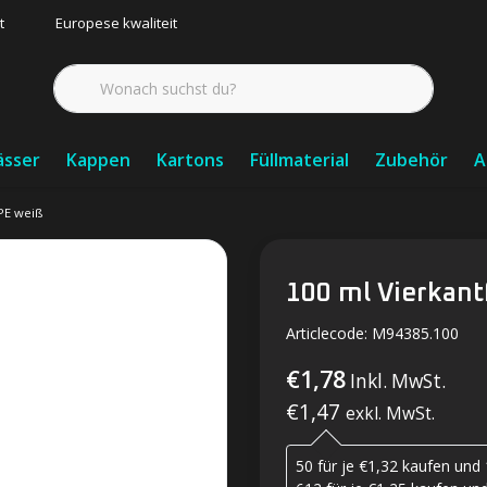
t
Europese kwaliteit
ässer
Kappen
Kartons
Füllmaterial
Zubehör
A
PE weiß
100 ml Vierkan
Articlecode:
M94385.100
€1,78
Inkl. MwSt.
€1,47
exkl. MwSt.
50 für je €1,32 kaufen und