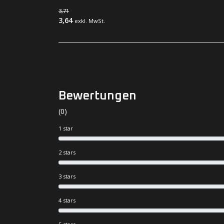
3,71
3,64
exkl. MwSt.
Bewertungen
(0)
1 star
2 stars
3 stars
4 stars