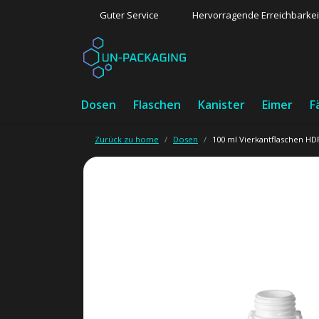
Guter Service
Hervorragende Erreichbarkei
Dosen
Flaschen
Kanister
Eimer
F
Zurück zu home
Dosen
100 ml Vierkantflaschen HD