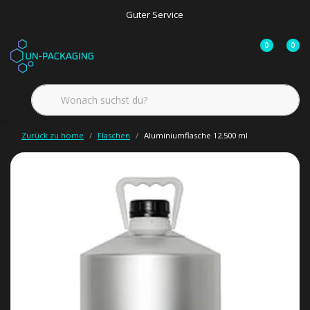
Guter Service
0
0
Zurück zu home
Flaschen
Aluminiumflasche 12.500 ml