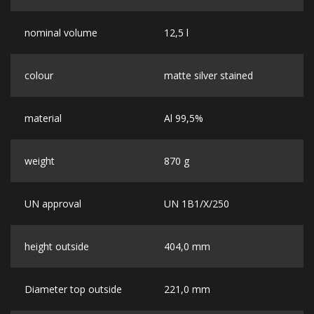
nominal volume
12,5 l
colour
matte silver stained
material
Al 99,5%
weight
870 g
UN approval
UN 1B1/X/250
height outside
404,0 mm
Diameter top outside
221,0 mm