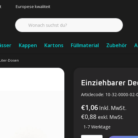
t
Europese kwaliteit
ässer
Kappen
Kartons
Füllmaterial
Zubehör
A
-Liter-Dosen
Einziehbarer De
Articlecode:
10-32-0000-02-
€1,06
Inkl. MwSt.
€0,88
exkl. MwSt.
1-7 Werktage