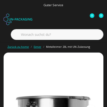
Guter Service
0
0
Zurück zu home
Eimer
Metalleimer 20L mit UN-Zulassung