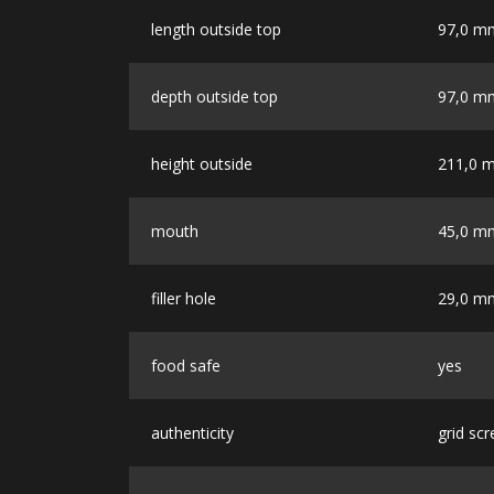
length outside top
97,0 m
depth outside top
97,0 m
height outside
211,0 
mouth
45,0 m
filler hole
29,0 m
food safe
yes
authenticity
grid scr