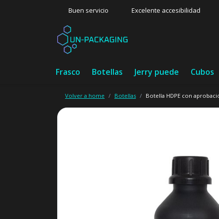
Buen servicio
Excelente accesibilidad
Frasco
Botellas
Jerry puede
Cubos
Volver a home
Botellas
Botella HDPE con aprobaci