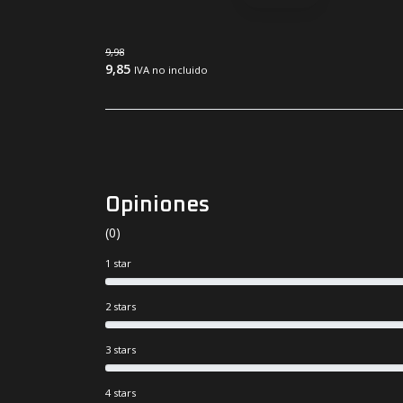
9,98
9,85
IVA no incluido
Opiniones
(0)
1 star
2 stars
3 stars
4 stars