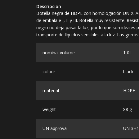
Descripción
Botella negra de HDPE con homologación UN-X. Ad
de embalaje I, II y III. Botella muy resistente. Resis
negro no deja pasar la luz, por lo que son ideales
transporte de líquidos sensibles a la luz. Las gorr
nominal volume
1,0 l
colour
black
material
HDPE
weight
88 g
UN approval
UN 3H1