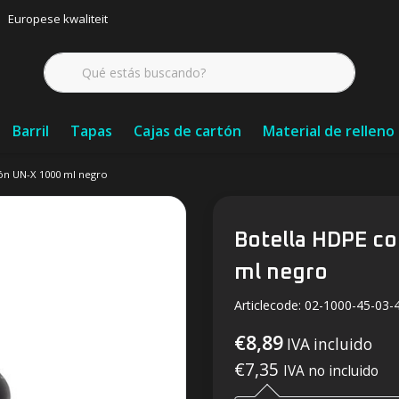
Europese kwaliteit
Barril
Tapas
Cajas de cartón
Material de relleno
ón UN-X 1000 ml negro
Botella HDPE c
ml negro
Articlecode:
02-1000-45-03-
€8,89
IVA incluido
€7,35
IVA no incluido