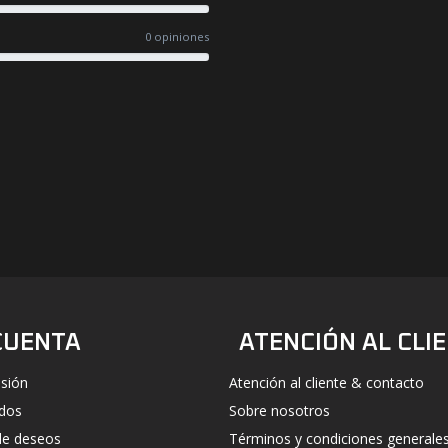
0 opiniones
#UN-PACKAGING
FACEBOOK
INSTAGRAM
CUENTA
ATENCIÓN AL CLI
esión
Atención al cliente & contacto
idos
Sobre nosotros
 de deseos
Términos y condiciones generale