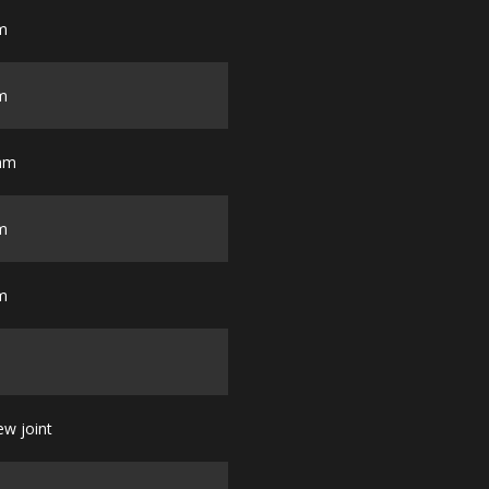
m
m
mm
m
m
ew joint