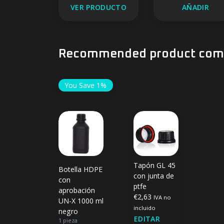
VER PRODUCTO
AÑADIR
Recommended product comb
You Save 1%
Tapón GL 45
Botella HDPE
con junta de
con
ptfe
aprobación
€2,63
IVA no
UN-X 1000 ml
incluido
negro
EDITAR
1 pieza