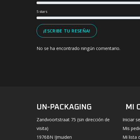
5 stars
¡ESCRIBE TU RESEÑA!
No se ha encontrado ningún comentario.
UN-PACKAGING
MI 
Zandvoortstraat 75 (sin dirección de
Iniciar s
visita)
Mis ped
1976BN IJmuiden
Mi lista