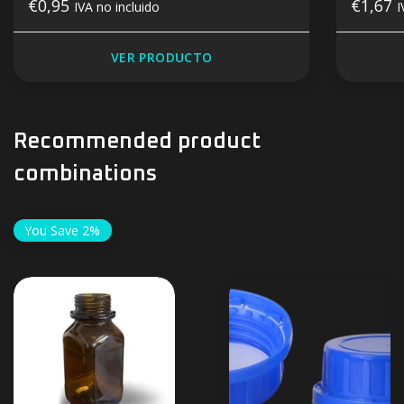
€0,95
€1,67
IVA no incluido
I
VER PRODUCTO
Recommended product
combinations
You Save 2%