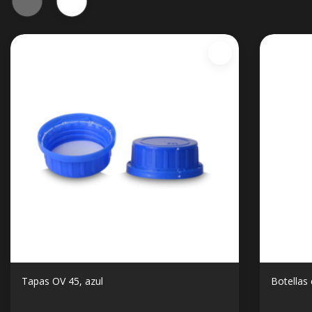
Tapas OV 45, azul
Botellas