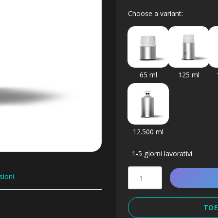
Choose a variant:
65 ml
125 ml
12.500 ml
1-5 giorni lavorativi
sioni
TOE