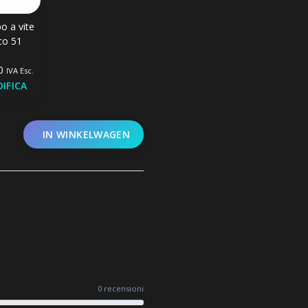
o a vite
co 51
40
IVA Esc.
IFICA
IN WINKELWAGEN
0 recensioni