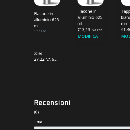
Flacone in
Tapp
Flacone in
alluminio 625
bian
alluminio 625
ml
mm
ml
€13,13
€1,
IVA Esc.
1 pezzo
MODIFICA
MOD
27,66
27,22
IVA Esc.
Recensioni
(0)
1 star