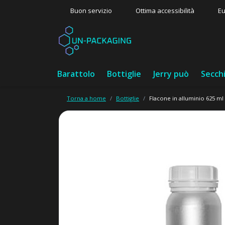
Buon servizio
Ottima accessibilità
Eu
Barattolo
Bottiglie
Jerry può
Secch
Torna a home
Bottiglie
Flacone in alluminio 625 ml