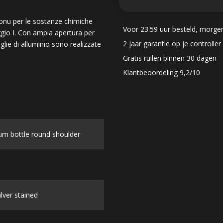
X onu per le sostanze chimiche
Voor 23.59 uur besteld, morge
gio I. Con ampia apertura per
2 jaar garantie op je controller
lie di alluminio sono realizzate
Gratis ruilen binnen 30 dagen
Klantbeoordeling 9,2/10
um bottle round shoulder
lver stained