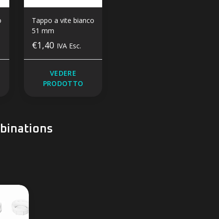
o
Tappo a vite bianco
51 mm
€1,40
IVA Esc.
VEDERE
PRODOTTO
inations