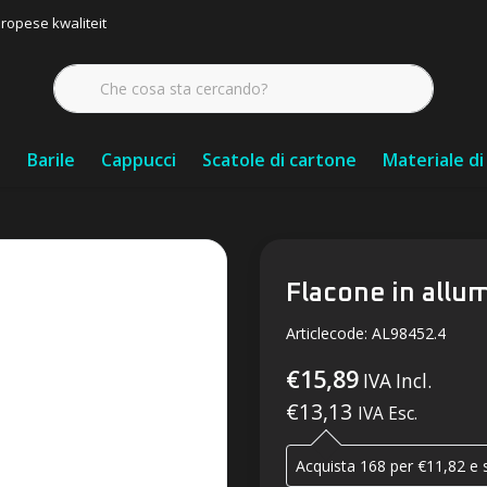
ropese kwaliteit
i
Barile
Cappucci
Scatole di cartone
Materiale d
Flacone in allu
Articlecode:
AL98452.4
€15,89
IVA Incl.
€13,13
IVA Esc.
Acquista 168 per €11,82 e