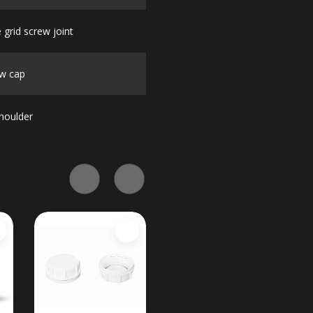
 grid screw joint
w cap
houlder