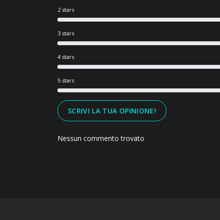
2 stars
3 stars
4 stars
5 stars
SCRIVI LA TUA OPINIONE!
Nessun commento trovato