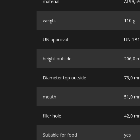
material
Al 99,5
weight
110 g
UN approval
UN 1B1
height outside
206,0 
Diameter top outside
73,0 m
mouth
51,0 m
filler hole
42,0 m
Suitable for food
yes