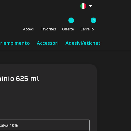
0
0
Accedi
Favorites
Offerte
Carrello
i riempimento
Accessori
Adesivi/etichette/nastro
minio 625 ml
 salva 10%