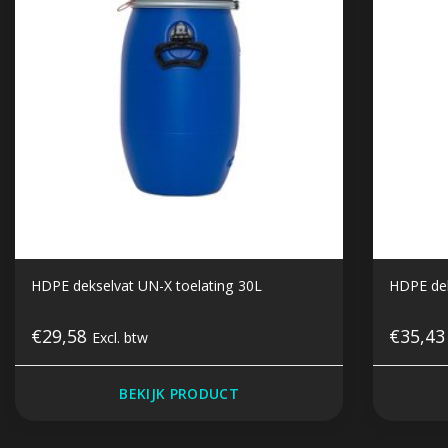
HDPE dekselvat UN-X toelating 30L
HDPE dek
€29,58
€35,4
Excl. btw
BEKIJK PRODUCT